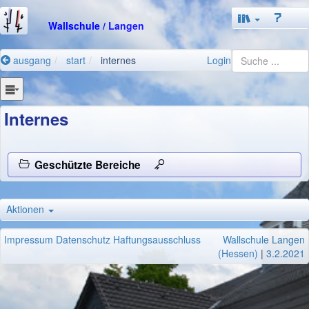
Wallschule
/ Langen
ausgang
start
internes
Login
Internes
Geschützte Bereiche
Aktionen
Impressum
Datenschutz
Haftungsausschluss
Wallschule Langen
(Hessen)
|
3.2.2021